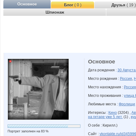
Основное
Блог
( 0 )
Друзья
( 19 )
Шпионаж
Основное
Дата рождения :
30 Август
Место рождения :
Россия
,
Н
Место нахождения :
Россия
Место проживания :
улица 
Любимые места :
Фролищи
Интересы :
Кино
(3204) ,
Ав
на гитаре уже 5 лет.
(1) ,
ку
О себе : Кирилл.)
Портрет заполнен на 83 %
Сайт :
vkontakte.ru/id34599