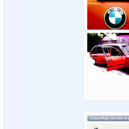
Limon4eg состоит в