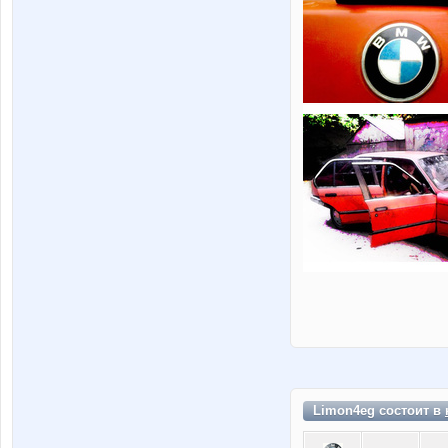
Limon4eg состоит в