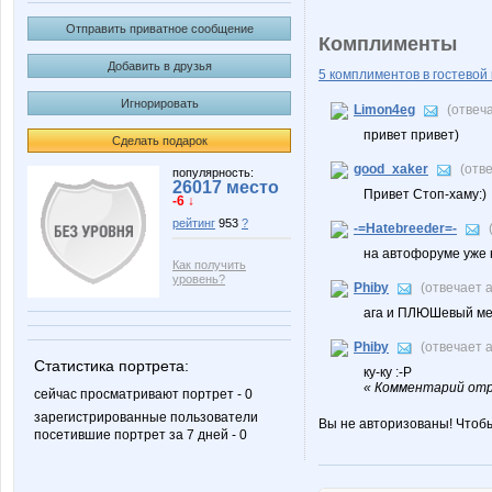
Отправить приватное сообщение
Комплименты
Добавить в друзья
5 комплиментов в гостевой 
Игнорировать
Limon4eg
(отвеч
привет привет)
Сделать подарок
good_xaker
(отв
популярность:
26017 место
Привет Стоп-хаму:)
-6 ↓
рейтинг
953
?
-=Hatebreeder=-
на автофоруме уже н
Как получить
уровень?
Phiby
(отвечает 
ага и ПЛЮШевый мед
Phiby
(отвечает 
Статистика портрета:
ку-ку :-Р
« Комментарий отр
сейчас просматривают портрет - 0
зарегистрированные пользователи
Вы не авторизованы! Чтоб
посетившие портрет за 7 дней - 0