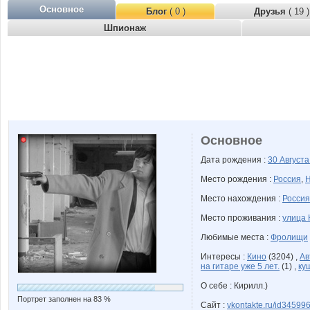
Основное
Блог
( 0 )
Друзья
( 19 )
Шпионаж
Основное
Дата рождения :
30 Август
Место рождения :
Россия
,
Н
Место нахождения :
Россия
Место проживания :
улица 
Любимые места :
Фролищи
Интересы :
Кино
(3204) ,
Ав
на гитаре уже 5 лет.
(1) ,
ку
О себе : Кирилл.)
Портрет заполнен на 83 %
Сайт :
vkontakte.ru/id34599